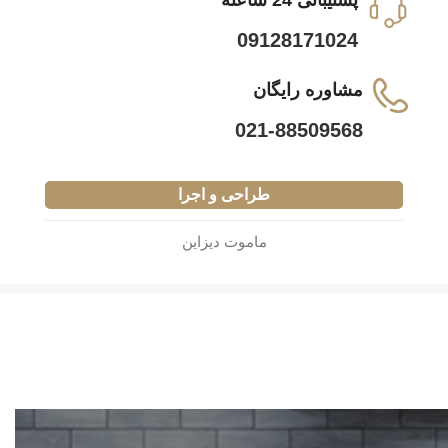
پشتیبانی 24 ساعته
09128171024
مشاوره رایگان
021-88509568
طراحی و اجرا
ماموت دیزاین